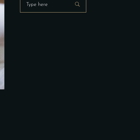
Search
for: