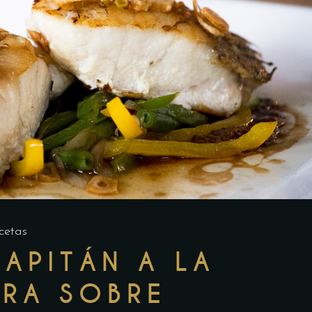
cetas
APITÁN A LA
RA SOBRE