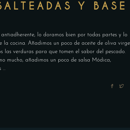
SALTEADAS Y BASE
A
antiadherente, lo doramos bien por todas partes y lo
 la cocina. Añadimos un poco de aceite de oliva virg
os las verduras para que tomen el sabor del pescado.
mo mucho, añadimos un poco de salsa Módica,
os