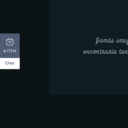
Jamás imag
encontraría ta
ITEM
0
CFA0