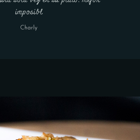
una sola vez en su plato, mejor
imposibl
Charly