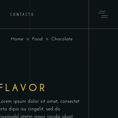
CONTACTO
Home
Food
Chocolate
FLAVOR
Lorem ipsum dolor sit amet, consectet
urta dipis isu cingelit, sed do
eiusmodsl ntetm mpor incida idunt