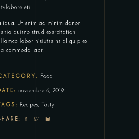
utvlabore eti.
aliqua. Ut enim ad minim danor
venia quisno strud exercitation
ullamco labor nisiutse ns aliquip ex
ea commodo labr.
CATEGORY:
Food
DATE:
noviembre 6, 2019
TAGS:
Recipes
,
Tasty
SHARE: