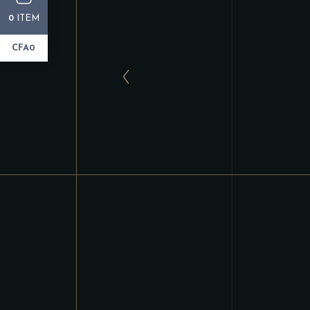
ITEM
0
CFA0