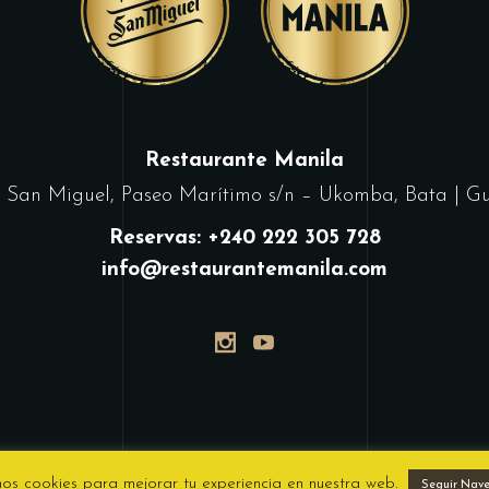
Restaurante Manila
za San Miguel, Paseo Marítimo s/n – Ukomba, Bata | Gu
Reservas: +240 222 305 728
info@restaurantemanila.com
mos cookies para mejorar tu experiencia en nuestra web.
Seguir Nav