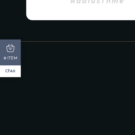
ITEM
0
CFA0