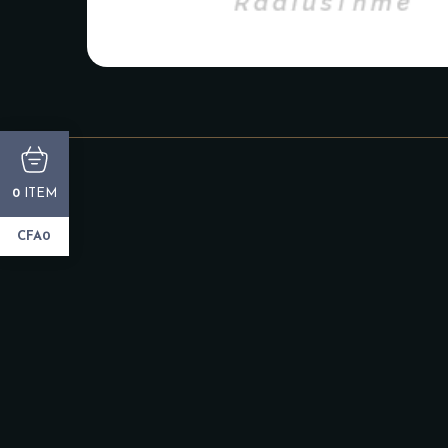
ITEM
0
CFA0