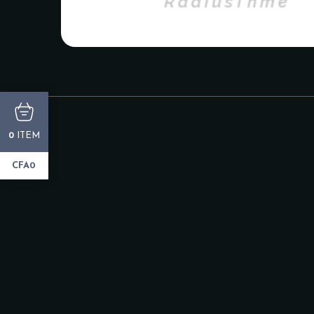
ITEM
0
CFA0