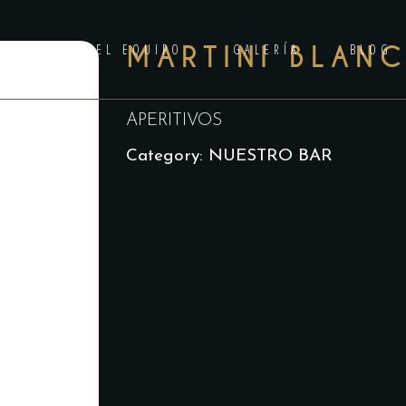
ANILA
EL EQUIPO
MARTINI BLAN
GALERÍA
BLOG
APERITIVOS
Category:
NUESTRO BAR