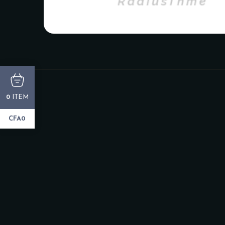
ITEM
0
CFA0