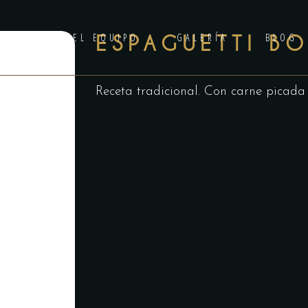
ANILA
EL EQUIPO
ESPAGUETTI B
GALERÍA
BLOG
Receta tradicional. Con carne picada 