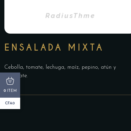
ENSALADA MIXTA
Cebolla, tomate, lechuga, maíz, pepino, atún y
aguacate.
ITEM
0
CFA0