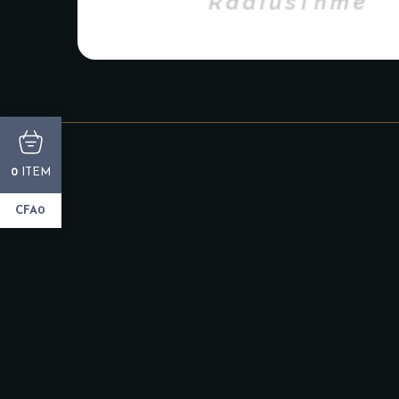
ITEM
0
CFA0