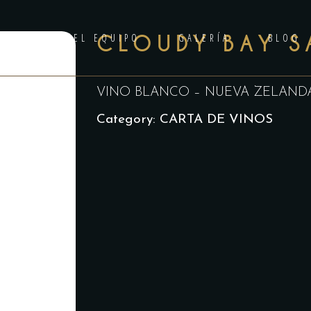
ANILA
EL EQUIPO
CLOUDY BAY S
GALERÍA
BLOG
VINO BLANCO – NUEVA ZELAND
Category:
CARTA DE VINOS