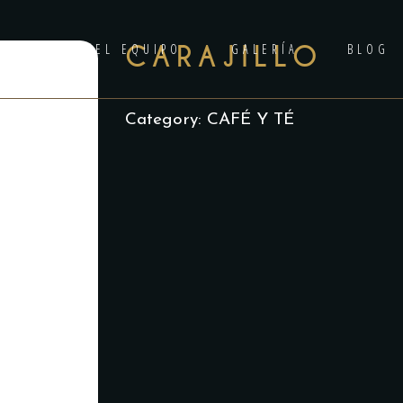
ANILA
EL EQUIPO
CARAJILLO
GALERÍA
BLOG
Category:
CAFÉ Y TÉ