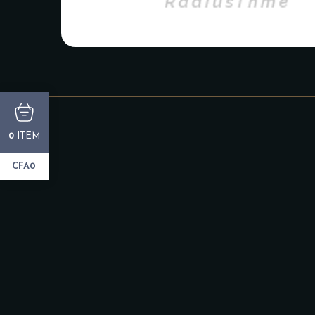
ITEM
0
CFA0